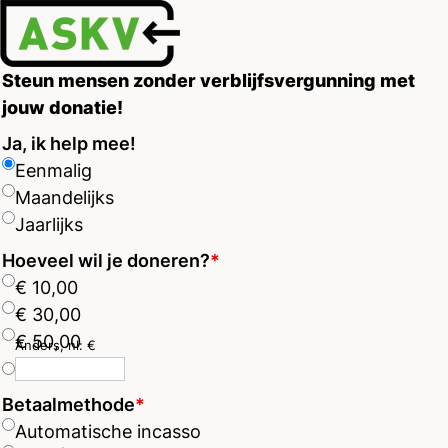
Ope
men
Steun mensen zonder verblijfsvergunning met
jouw donatie!
Ja, ik help mee!
Eenmalig
Maandelijks
Jaarlijks
Hoeveel wil je doneren?
*
€ 10,00
€ 30,00
€ 50,00
Anders, nl: €
Betaalmethode
*
Automatische incasso